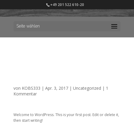
window.dataLayer = window.dataLayer || []; function gtag()
+49 201 522 610-20
{dataLayer.push(arguments);} gtag('js', new Date()); gtag('config', 'G-
YJYXW4C7ZV');
Seite wählen
Hello world!
von
KOBS333
|
Apr. 3, 2017
|
Uncategorized
|
1
Kommentar
Welcome to WordPress. This is your first post. Edit or delete it,
then start writing!